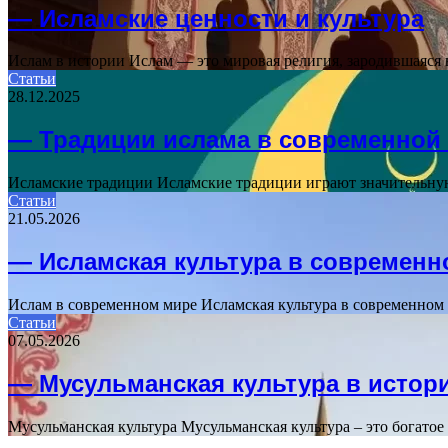
— Исламские ценности и культура
Ислам в истории Ислам — это мировая религия, зародившаяся 
Статьи
28.12.2025
— Традиции ислама в современной 
Исламские традиции Исламские традиции играют значительную
Статьи
21.05.2026
— Исламская культура в современн
Ислам в современном мире Исламская культура в современном 
Статьи
07.05.2026
— Мусульманская культура в истор
Мусульманская культура Мусульманская культура – это богатое