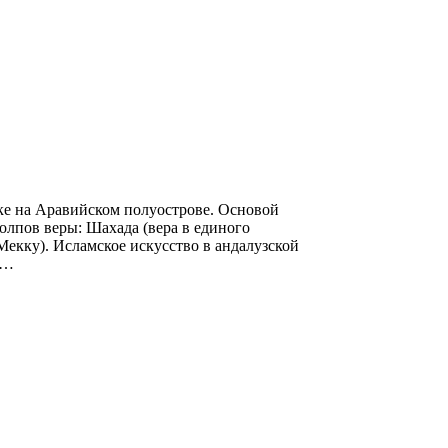
ке на Аравийском полуострове. Основой
олпов веры: Шахада (вера в единого
Мекку). Исламское искусство в андалузской
й…