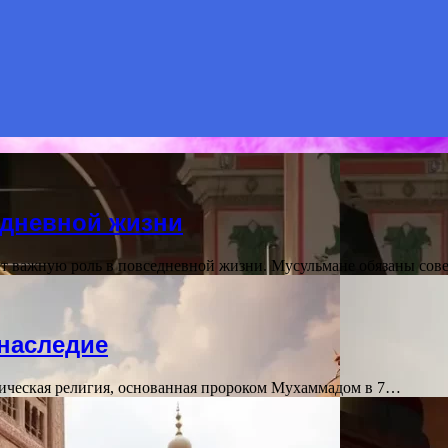
едневной жизни
ет важную роль в повседневной жизни. Мусульмане обязаны со
 наследие
ическая религия, основанная пророком Мухаммадом в 7…