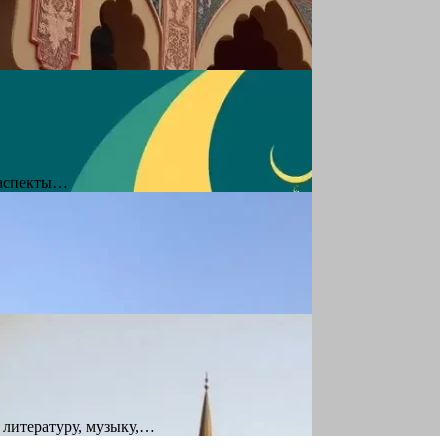
 аспекты…
 литературу, музыку,…