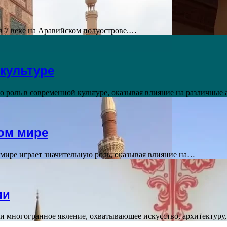
в 7 веке на Аравийском полуострове.…
культуре
 роль в современной культуре, оказывая влияние на различные
ом мире
мире играет значительную роль, оказывая влияние на…
ии
 и многогранное явление, охватывающее искусство, архитектуру,