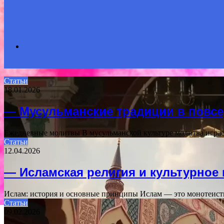
Search
Статьи
18.01.2026
for
— Мусульманские традиции в повс
Ежедневные молитвы В мусульманской культуре молитва игра
Статьи
12.04.2026
— Исламская религия и культурное
Ислам: история и основные принципы Ислам — это монотеист
Статьи
09.02.2026